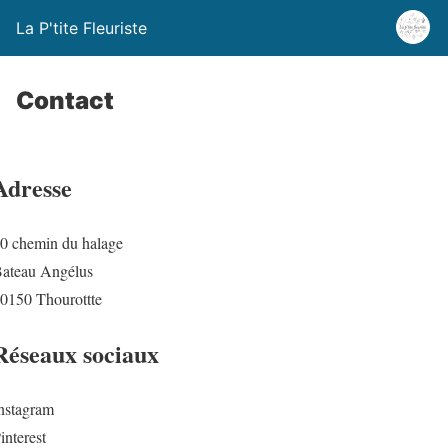
La P'tite Fleuriste
Contact
Adresse
0 chemin du halage
ateau Angélus
0150 Thourottte
Réseaux sociaux
nstagram
interest